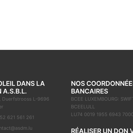
OLEIL DANS LA
NOS COORDONNÉE
 A.S.B.L.
BANCAIRES
, Duerfstrooss L-9696
BCEE LUXEMBOURG: SWIFT
er
BCEELULL
LU74 0019 1955 6943 700
52 621 561 261
ntact@asdm.lu
RÉALISER UN DON 