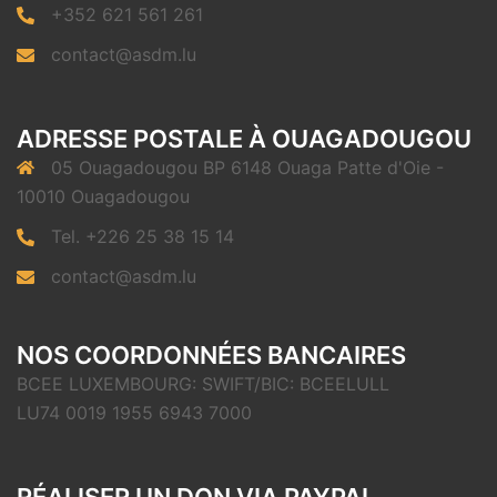
+352 621 561 261
contact@asdm.lu
ADRESSE POSTALE À OUAGADOUGOU
05 Ouagadougou BP 6148 Ouaga Patte d'Oie -
10010 Ouagadougou
Tel. +226 25 38 15 14
contact@asdm.lu
NOS COORDONNÉES BANCAIRES
BCEE LUXEMBOURG: SWIFT/BIC: BCEELULL
LU74 0019 1955 6943 7000
RÉALISER UN DON VIA PAYPAL