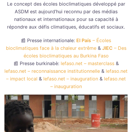
Le concept des écoles bioclimatiques développé par
ASDM est aujourd’hui reconnu par des médias
nationaux et internationaux pour sa capacité à
répondre aux défis climatiques, éducatifs et sociaux.
📰 Presse internationale:
El País
– Écoles
bioclimatiques face à la chaleur extrême
&
JIEC
– Des
écoles bioclimatiques au Burkina Faso
📰 Presse burkinabè:
lefaso.net – masterclass
&
lefaso.net – reconnaissance institutionnelle
&
lefaso.net
– impact local
&
lefaso.net – inauguration
&
lefaso.net
– inauguration