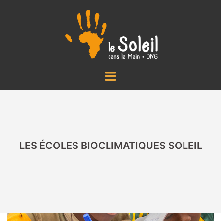
Aller
au
contenu
Ouvrir/fermer
le
menu
LES ÉCOLES BIOCLIMATIQUES SOLEIL