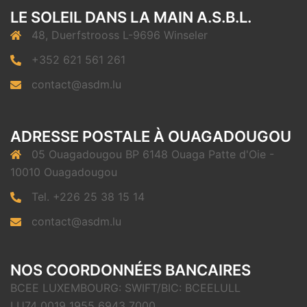
LE SOLEIL DANS LA MAIN A.S.B.L.
48, Duerfstrooss L-9696 Winseler
+352 621 561 261
contact@asdm.lu
ADRESSE POSTALE À OUAGADOUGOU
05 Ouagadougou BP 6148 Ouaga Patte d'Oie -
10010 Ouagadougou
Tel. +226 25 38 15 14
contact@asdm.lu
NOS COORDONNÉES BANCAIRES
BCEE LUXEMBOURG: SWIFT/BIC: BCEELULL
LU74 0019 1955 6943 7000