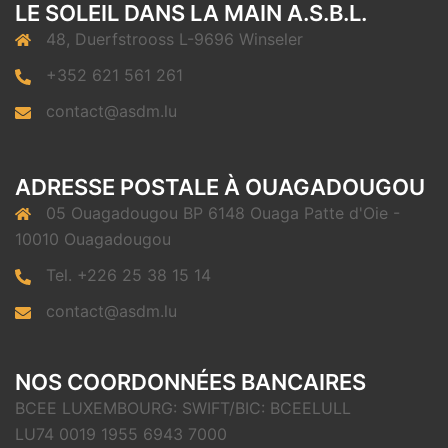
LE SOLEIL DANS LA MAIN A.S.B.L.
48, Duerfstrooss L-9696 Winseler
+352 621 561 261
contact@asdm.lu
ADRESSE POSTALE À OUAGADOUGOU
05 Ouagadougou BP 6148 Ouaga Patte d'Oie -
10010 Ouagadougou
Tel. +226 25 38 15 14
contact@asdm.lu
NOS COORDONNÉES BANCAIRES
BCEE LUXEMBOURG: SWIFT/BIC: BCEELULL
LU74 0019 1955 6943 7000