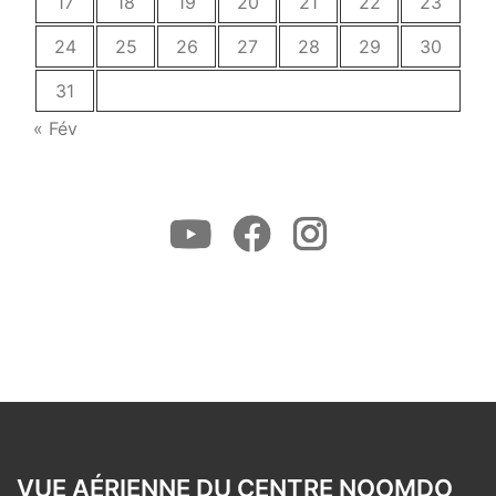
17
18
19
20
21
22
23
24
25
26
27
28
29
30
31
« Fév
Youtube
Facebook
Instagram
VUE AÉRIENNE DU CENTRE NOOMDO