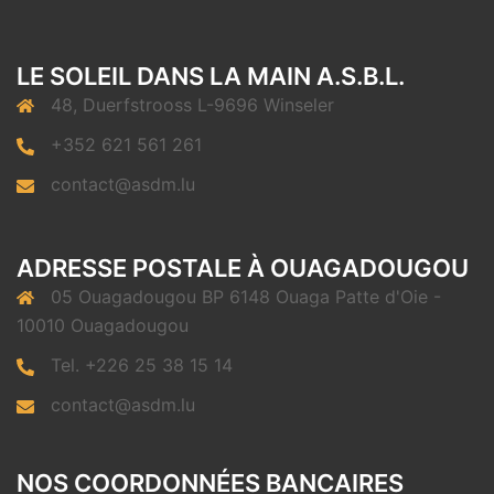
LE SOLEIL DANS LA MAIN A.S.B.L.
48, Duerfstrooss L-9696 Winseler
+352 621 561 261
contact@asdm.lu
ADRESSE POSTALE À OUAGADOUGOU
05 Ouagadougou BP 6148 Ouaga Patte d'Oie -
10010 Ouagadougou
Tel. +226 25 38 15 14
contact@asdm.lu
NOS COORDONNÉES BANCAIRES