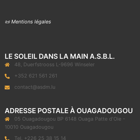
📜 Mentions légales
LE SOLEIL DANS LA MAIN A.S.B.L.
48, Duerfstrooss L-9696 Winseler
+352 621 561 261
contact@asdm.lu
ADRESSE POSTALE À OUAGADOUGOU
05 Ouagadougou BP 6148 Ouaga Patte d'Oie -
10010 Ouagadougou
Tel. +226 25 38 15 14