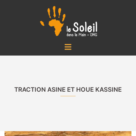
Aller
au
contenu
Ouvrir/fermer
le
menu
TRACTION ASINE ET HOUE KASSINE