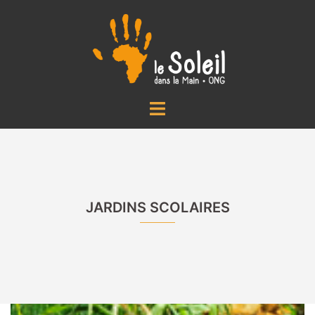
Aller
au
contenu
Ouvrir/fermer
le
menu
JARDINS SCOLAIRES