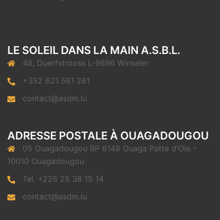
LE SOLEIL DANS LA MAIN A.S.B.L.
48, Duerfstrooss L-9696 Winseler
+352 621 561 261
contact@asdm.lu
ADRESSE POSTALE À OUAGADOUGOU
05 Ouagadougou BP 6148 Ouaga Patte d'Oie -
10010 Ouagadougou
Tel. +226 25 38 15 14
contact@asdm.lu