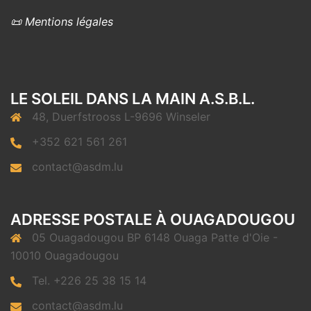
📜 Mentions légales
LE SOLEIL DANS LA MAIN A.S.B.L.
48, Duerfstrooss L-9696 Winseler
+352 621 561 261
contact@asdm.lu
ADRESSE POSTALE À OUAGADOUGOU
05 Ouagadougou BP 6148 Ouaga Patte d'Oie -
10010 Ouagadougou
Tel. +226 25 38 15 14
contact@asdm.lu