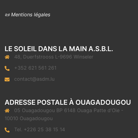
📜 Mentions légales
LE SOLEIL DANS LA MAIN A.S.B.L.
48, Duerfstrooss L-9696 Winseler
+352 621 561 261
contact@asdm.lu
ADRESSE POSTALE À OUAGADOUGOU
05 Ouagadougou BP 6148 Ouaga Patte d'Oie -
10010 Ouagadougou
Tel. +226 25 38 15 14