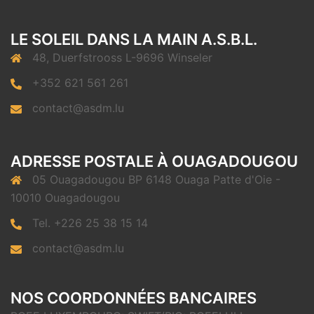
LE SOLEIL DANS LA MAIN A.S.B.L.
48, Duerfstrooss L-9696 Winseler
+352 621 561 261
contact@asdm.lu
ADRESSE POSTALE À OUAGADOUGOU
05 Ouagadougou BP 6148 Ouaga Patte d'Oie -
10010 Ouagadougou
Tel. +226 25 38 15 14
contact@asdm.lu
NOS COORDONNÉES BANCAIRES