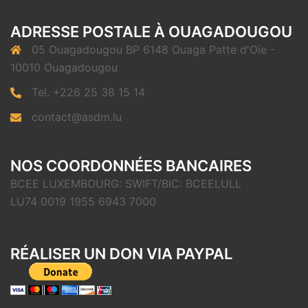
ADRESSE POSTALE À OUAGADOUGOU
05 Ouagadougou BP 6148 Ouaga Patte d'Oie -
10010 Ouagadougou
Tel. +226 25 38 15 14
contact@asdm.lu
NOS COORDONNÉES BANCAIRES
BCEE LUXEMBOURG: SWIFT/BIC: BCEELULL
LU74 0019 1955 6943 7000
RÉALISER UN DON VIA PAYPAL