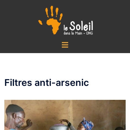
Aller
au
contenu
Ouvrir/fermer
le
menu
Filtres anti-arsenic