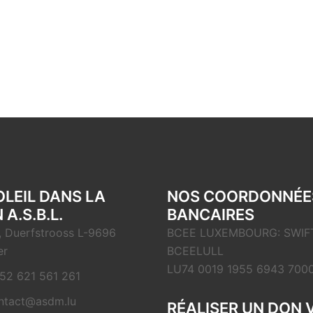
OLEIL DANS LA
NOS COORDONNÉE
 A.S.B.L.
BANCAIRES
, Duerfstrooss L-9696
BCEE LUXEMBOURG: SWIFT
er
BCEELULL
LU74 0019 1955 6943 700
52 621 561 261
ntact@asdm.lu
RÉALISER UN DON 