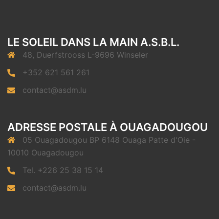
LE SOLEIL DANS LA MAIN A.S.B.L.
48, Duerfstrooss L-9696 Winseler
+352 621 561 261
contact@asdm.lu
ADRESSE POSTALE À OUAGADOUGOU
05 Ouagadougou BP 6148 Ouaga Patte d'Oie -
10010 Ouagadougou
Tel. +226 25 38 15 14
contact@asdm.lu