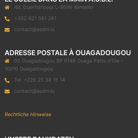
48, Duerfstrooss L-9696 Winseler
+352 621 561 261
contact@asdm.lu
ADRESSE POSTALE À OUAGADOUGOU
05 Ouagadougou BP 6148 Ouaga Patte d'Oie -
10010 Ouagadougou
Tel. +226 25 38 15 14
contact@asdm.lu
Rechtliche Hinweise