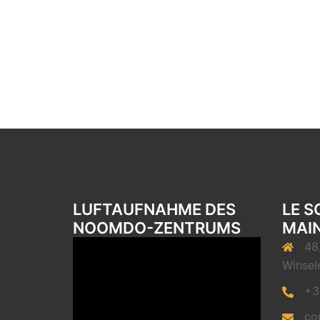
LUFTAUFNAHME DES
LE S
NOOMDO-ZENTRUMS
MAIN
48
Winsel
+3
co