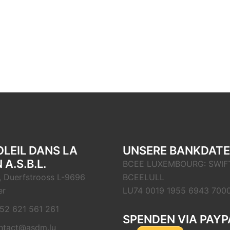
OLEIL DANS LA
UNSERE BANKDAT
 A.S.B.L.
BCEE LUXEMBOURG: SWIFT
, Duerfstrooss L-9696
BCEELULL
er
LU74 0019 1955 6943 700
52 621 561 261
SPENDEN VIA PAYP
ntact@asdm.lu