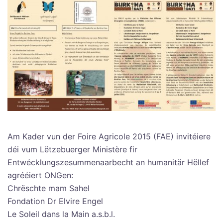
Am Kader vun der Foire Agricole 2015 (FAE) invitéiere
déi vum Lëtzebuerger Ministère fir
Entwécklungszesummenaarbecht an humanitär Hëllef
agrééiert ONGen:
Chrëschte mam Sahel
Fondation Dr Elvire Engel
Le Soleil dans la Main a.s.b.l.