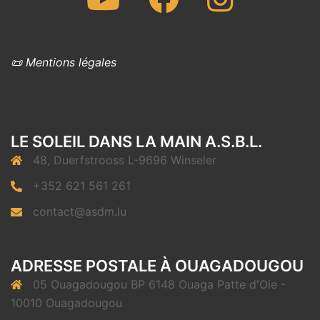
📜 Mentions légales
LE SOLEIL DANS LA MAIN A.S.B.L.
48, Duerfstrooss L-9696 Winseler
+352 621 561 261
contact@asdm.lu
ADRESSE POSTALE À OUAGADOUGOU
05 Ouagadougou BP 6148 Ouaga Patte d'Oie -
10010 Ouagadougou