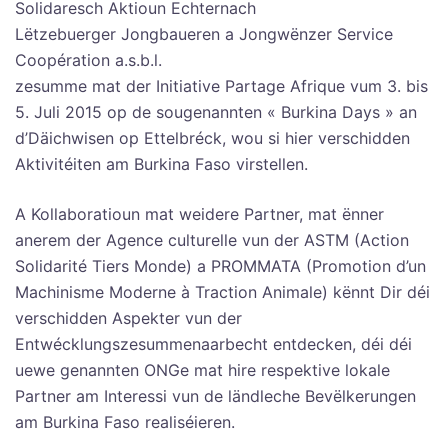
Solidaresch Aktioun Echternach
Lëtzebuerger Jongbaueren a Jongwënzer Service
Coopération a.s.b.l.
zesumme mat der Initiative Partage Afrique vum 3. bis
5. Juli 2015 op de sougenannten « Burkina Days » an
d’Däichwisen op Ettelbréck, wou si hier verschidden
Aktivitéiten am Burkina Faso virstellen.
A Kollaboratioun mat weidere Partner, mat ënner
anerem der Agence culturelle vun der ASTM (Action
Solidarité Tiers Monde) a PROMMATA (Promotion d’un
Machinisme Moderne à Traction Animale) kënnt Dir déi
verschidden Aspekter vun der
Entwécklungszesummenaarbecht entdecken, déi déi
uewe genannten ONGe mat hire respektive lokale
Partner am Interessi vun de ländleche Bevëlkerungen
am Burkina Faso realiséieren.