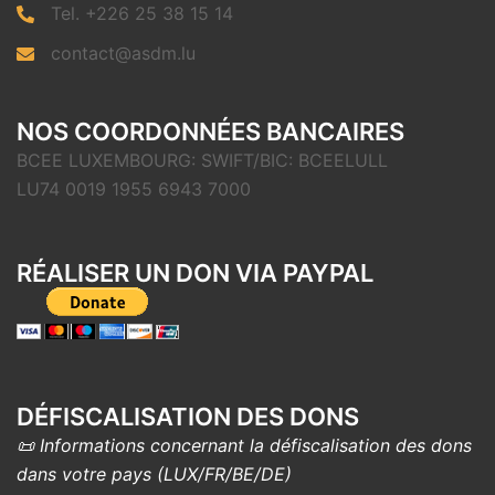
Tel. +226 25 38 15 14
contact@asdm.lu
NOS COORDONNÉES BANCAIRES
BCEE LUXEMBOURG: SWIFT/BIC: BCEELULL
LU74 0019 1955 6943 7000
RÉALISER UN DON VIA PAYPAL
DÉFISCALISATION DES DONS
📜 Informations concernant la défiscalisation des dons
dans votre pays (LUX/FR/BE/DE)