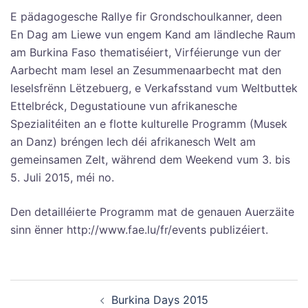
E pädagogesche Rallye fir Grondschoulkanner, deen
En Dag am Liewe vun engem Kand am ländleche Raum
am Burkina Faso thematiséiert, Virféierunge vun der
Aarbecht mam Iesel an Zesummenaarbecht mat den
Ieselsfrënn Lëtzebuerg, e Verkafsstand vum Weltbuttek
Ettelbréck, Degustatioune vun afrikanesche
Spezialitéiten an e flotte kulturelle Programm (Musek
an Danz) bréngen Iech déi afrikanesch Welt am
gemeinsamen Zelt, während dem Weekend vum 3. bis
5. Juli 2015, méi no.
Den detailléierte Programm mat de genauen Auerzäite
sinn ënner http://www.fae.lu/fr/events publizéiert.
Navigation
Burkina Days 2015
d’article