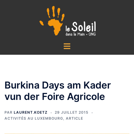
Aller
au
contenu
Ouvrir/fermer
le
menu
Burkina Days am Kader
vun der Foire Agricole
PAR
LAURENT.KOETZ
29 JUILLET 2015
ACTIVITÉS AU LUXEMBOURG
,
ARTICLE